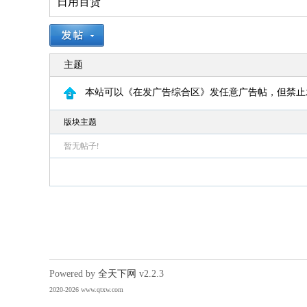
日用百货
12
刚果(金)将禁止铜精矿、钴精矿出口，该国
钴产量全球第1，铜产量第2
13
法国下周将开始禁止“未经同意的电话营
销”行为，违者或被罚数万至数十万欧元
主题
14
美国计划建造的15艘“特朗普”级战列舰，造
价或高达2750亿美元，美媒称美国本土船厂
本站可以《在发广告综合区》发任意广告帖，但禁止
或不具备建造能力
15
美媒称美国弹药库已处于严重短缺状态，特
版块主题
朗普否认，称将严惩“爆料者”
暂无帖子!
Powered by
全天下网
v2.2.3
2020-2026 www.qtxw.com