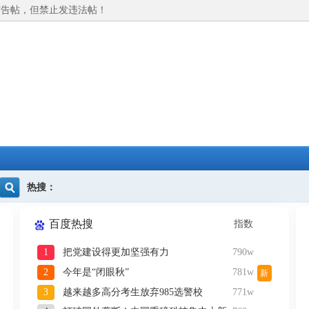
广告帖，但禁止发违法帖！
热搜：
百度热搜
指数
1
把党建设得更加坚强有力
790w
2
今年是“闭眼秋”
781w
新
3
越来越多高分考生放弃985选警校
771w