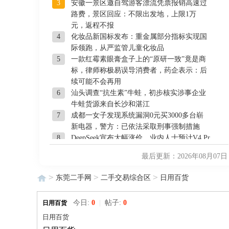
3
安徽一景区邀自驾游客漂流凭票报销高速过
路费，景区回应：不限出发地，上限1万
元，返程不报
4
化妆品新国标发布：重金属部分指标实现国
际领跑，从严监管儿童化妆品
5
一款红霉素眼膏盒子上的“原研一致”竟是商
标，律师称极易误导消费者，药企表示：后
续可能不会再用
6
汕头调查“抗生素”牛蛙，初步核实涉事企业
牛蛙货源来自长沙和湛江
7
成都一女子发现系统漏洞0元买3000多台崭
新电器，警方：已依法采取刑事强制措施
8
DeepSeek宣布大幅涨价，业内人士预计V4 Pr
o正式版即将发布
最后更新：2026年08月07日
9
宇树科技IPO定价150.8元，发行市值609亿
元，8月10日开启申购，王兴兴身家有望超2
>
>
>
东莞二手网
二手交易综合区
日用百货
00亿元
10
我国编制完成新版全月地质图：修正“月球时
今日:
0
|
帖子:
0
日用百货
钟”，更新“物质清单”，助力深空探索
11
女篮世界杯最新实力榜：美国稳居第一，中
日用百货
国第六，日本第10位