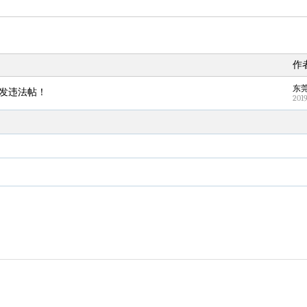
20
世界杯不能卖 国际足联终于明白了
608w
新
21
华东要吹“白海豚牌空调外机”了
600w
热
22
台风白海豚云系庞大面积堪比东三省
589w
热
作
23
AI终结印度三十年“外包神话”
581w
热
东
24
Meta被判支付5.67亿美元
570w
发违法帖！
201
25
为何年轻人不愿学医了
561w
26
公司“上四休三”但要降薪1000元
550w
27
金价反弹
542w
28
秋天的第一杯奶茶安排上了吗
531w
29
立秋冷知识
521w
新
30
母亲骗女儿去漫展后送进如是书院
512w
31
贴秋膘、咬秋
502w
新
32
沈腾抻面宣传新电影 用力过猛翻车
495w
33
退休医生开厂 员工大半是尿毒症患者
484w
34
多地要求领导干部带头休假
474w
热