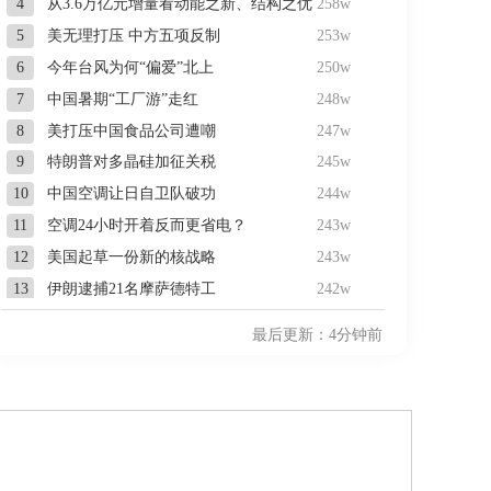
4
从3.6万亿元增量看动能之新、结构之优
258w
5
美无理打压 中方五项反制
253w
6
今年台风为何“偏爱”北上
250w
7
中国暑期“工厂游”走红
248w
8
美打压中国食品公司遭嘲
247w
9
特朗普对多晶硅加征关税
245w
10
中国空调让日自卫队破功
244w
11
空调24小时开着反而更省电？
243w
12
美国起草一份新的核战略
243w
13
伊朗逮捕21名摩萨德特工
242w
14
美科学家用AI设计出病毒
241w
最后更新：4分钟前
15
女子下单43亿日元又取消
230w
16
梅德韦杰夫批高市早苗
201w
17
警方悬赏8万通缉27岁女子
199w
18
白海豚或在浙江到福建登陆
194w
19
南大教授辞职信刷屏
189w