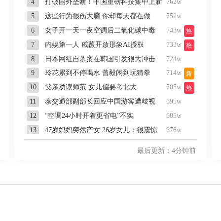
4
打破国外垄断！中国重磅科技集中上新
762w
5
这些行为很伤大脑 你却每天都在做
752w
6
女子开一天一夜空调后二氧化碳中毒
743w
热
7
内娱第一人 戚薇开放形象AI授权
733w
热
8
日本网红自杀案在韩国引发很大冲击
724w
9
玲花累到不停喝水 曾毅闲到玩猜拳
714w
新
10
父亲劝读师范 女儿偏要考北大
705w
热
11
泰交通部副部长回应中国游客遭歧视
695w
12
“空调24小时开着更省电”不实
685w
13
47岁妈妈突然产女 26岁女儿：很震惊
676w
14
1岁宝宝碰坏纸巾盒 宝妈被索赔924元
666w
最后更新：4分钟前
15
台风白海豚体型变大近似13个浙江面积
657w
新
16
梁文锋投了宇树
647w
17
夫妻花式晒证展示门当户对
637w
18
生猪养殖户自救：砍母猪 买保险
628w
19
翁虹想演《功夫女足2》 角色都想好了
619w