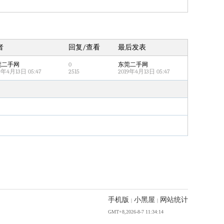
20
2.33亿程串标案细节披露
180w
21
上海市副市长解冬履新职
178w
22
段绚竞牺牲 年仅44岁
177w
者
回复/查看
最后发表
23
本田史上首次外包整车平台
173w
莞二手网
0
东莞二手网
24
台军演习边跑边爆装备
171w
9年4月13日 05:47
2515
2019年4月13日 05:47
25
岭南大学学生会宣布解散
169w
26
韩国足协性贿赂丑闻曝光
165w
27
皇马续约巴西巨星6年
164w
28
令美国尴尬的报告出炉
161w
29
人民日报谈“拎”与“捂”
160w
30
始祖鸟的地盘 猛犸象来了
159w
31
专家：纯油车的确不行了
158w
32
一则消息让铜价狂飙
156w
33
首次证实！“胶球”存在
153w
手机版
小黑屋
网站统计
|
|
34
黄金以旧换新业务火热
152w
GMT+8,2026-8-7 11:34:14