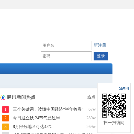
新注册
腾讯新闻热点
热点
1
三个关键词，读懂中国经济“半年答卷”
67w
2
今日迎立秋 24节气已过半
289w
扫一扫访问
3
8月部分地区可达45℃
269w