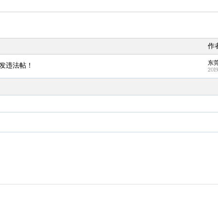
20
宇树科技发行价格150.80元/股
608w
21
村民谈“梅姨”：叫的其实是“媒姨”
600w
22
曝韩足协曾为外籍裁判安排性招待
589w
作
23
10年前救人上央视的小伙抗洪牺牲
580w
热
东
24
郑国霖回应去景区上班被保安拦下
570w
发违法帖！
201
25
“中式天庭”AI视频海外爆火
561w
热
26
白海豚会不会北上京津冀带来强风雨
553w
27
房主任回应争议
541w
28
U17国足1分钟轰2球
533w
29
专家否认车市半年发了五六百款新车
523w
30
佛得角门将亮相智利俱乐部主场
512w
31
男子报警自证没掉包女友名牌包
503w
32
法国下周开始禁止未经同意的电话营销
495w
33
DeepSeek终于打算激进扩张了
486w
34
被喊雨神多年 萧敬腾：都担心不下雨
474w