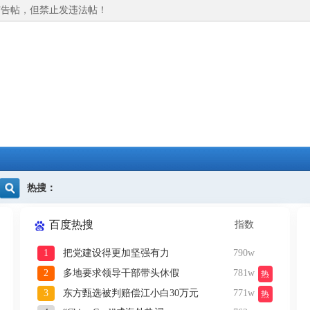
广告帖，但禁止发违法帖！
热搜：
百度热搜
指数
1
把党建设得更加坚强有力
790w
2
多地要求领导干部带头休假
781w
热
3
东方甄选被判赔偿江小白30万元
771w
热