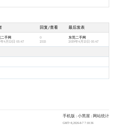
20
女子从行驶货车上跳下 青海警方介入
91w
21
25岁中医准研究生回应在景区当NPC
90w
22
AI狂飙 电工成“香饽饽”
89w
者
回复/查看
最后发表
23
男孩长期失眠 服用助眠药被认定吸毒
88w
莞二手网
0
东莞二手网
24
上海银行近五年被罚没1.81亿
87w
9年4月13日 05:47
2515
2019年4月13日 05:47
25
7万元买三手豪车系事故车 法院判了
86w
26
“兰州拉面改名青海拉面”，最新回应
86w
27
南京公共关系协会被处罚
85w
28
规划图现“阴间座椅”字样
84w
29
乘客执意交“解冻金” 的哥直奔公安局
82w
30
大理4A景区石窟英文介绍现25处错误
81w
31
日本拟下调食品消费税
80w
32
美国正式启动创世纪计划
79w
33
500多款新车上市是好事吗
79w
手机版
小黑屋
网站统计
|
|
34
网信办对派拓公司启动网络安全审查
78w
GMT+8,2026-8-7 7:18:36