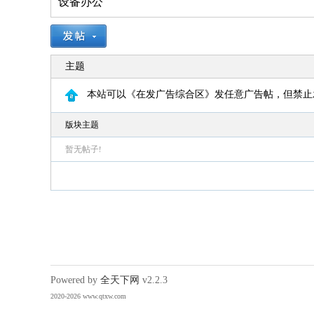
设备办公
12
刚果(金)将禁止铜精矿、钴精矿出口，该国
钴产量全球第1，铜产量第2
13
法国下周将开始禁止“未经同意的电话营
销”行为，违者或被罚数万至数十万欧元
主题
14
美国计划建造的15艘“特朗普”级战列舰，造
价或高达2750亿美元，美媒称美国本土船厂
本站可以《在发广告综合区》发任意广告帖，但禁止
或不具备建造能力
15
美媒称美国弹药库已处于严重短缺状态，特
版块主题
朗普否认，称将严惩“爆料者”
暂无帖子!
Powered by
全天下网
v2.2.3
2020-2026 www.qtxw.com