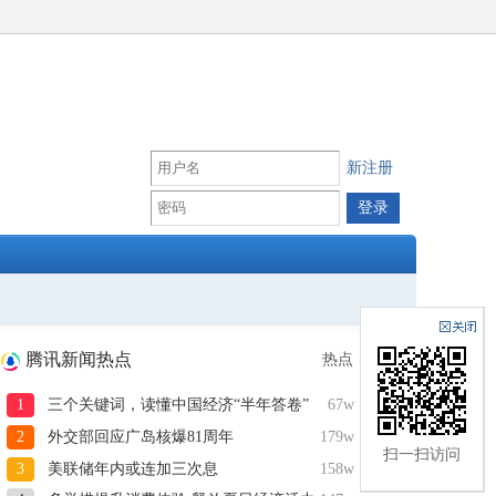
新注册
腾讯新闻热点
热点
1
三个关键词，读懂中国经济“半年答卷”
67w
2
外交部回应广岛核爆81周年
179w
扫一扫访问
3
美联储年内或连加三次息
158w