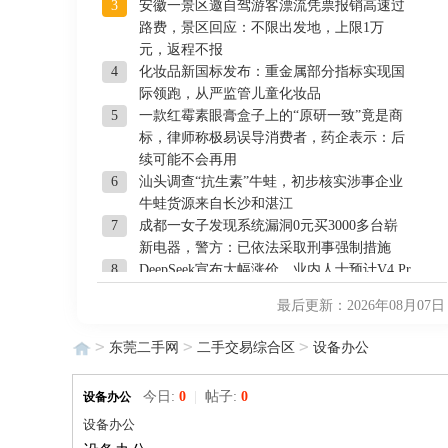
3
安徽一景区邀自驾游客漂流凭票报销高速过
路费，景区回应：不限出发地，上限1万
元，返程不报
4
化妆品新国标发布：重金属部分指标实现国
际领跑，从严监管儿童化妆品
5
一款红霉素眼膏盒子上的“原研一致”竟是商
标，律师称极易误导消费者，药企表示：后
续可能不会再用
6
汕头调查“抗生素”牛蛙，初步核实涉事企业
牛蛙货源来自长沙和湛江
7
成都一女子发现系统漏洞0元买3000多台崭
新电器，警方：已依法采取刑事强制措施
8
DeepSeek宣布大幅涨价，业内人士预计V4 Pr
o正式版即将发布
最后更新：2026年08月07日
9
宇树科技IPO定价150.8元，发行市值609亿
元，8月10日开启申购，王兴兴身家有望超2
>
>
>
东莞二手网
二手交易综合区
设备办公
00亿元
10
我国编制完成新版全月地质图：修正“月球时
今日:
0
|
帖子:
0
设备办公
钟”，更新“物质清单”，助力深空探索
11
女篮世界杯最新实力榜：美国稳居第一，中
设备办公
国第六，日本第10位