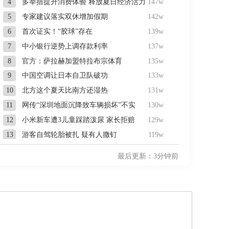
4
多举措提升消费体验 释放夏日经济活力
147w
5
专家建议落实双休增加假期
142w
6
首次证实！“胶球”存在
139w
7
中小银行逆势上调存款利率
137w
8
官方：萨拉赫加盟特拉布宗体育
135w
9
中国空调让日本自卫队破功
133w
10
北方这个夏天比南方还湿热
131w
11
网传“深圳地面沉降致车辆损坏”不实
130w
12
小米新车遭3儿童踩踏泼尿 家长拒赔
129w
13
游客自驾轮胎被扎 疑有人撒钉
119w
14
刚果（金）禁止铜和钴精矿出口
118w
最后更新：3分钟前
15
看守所辅警受贿10万 获刑1年
108w
16
海口疑似被盗佛像已搬离观复博物馆
107w
17
隧道内轿车自燃 多部门到场处置
100w
18
高温下一小区停电3天 住户无奈住酒店
99w
19
男子胃里藏打火机7年 已被腐蚀
95w