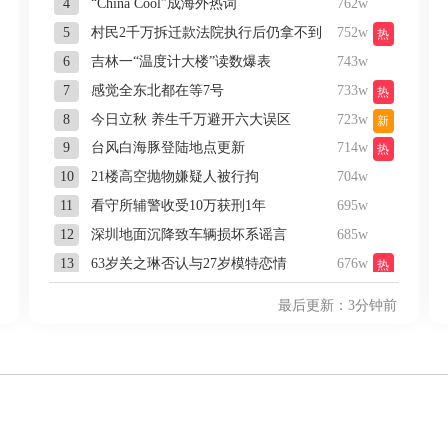
4
“China Cool”成海外热词
762w
5
村民2千万拆迁款法院执行后仍拿不到
752w
热
6
吉林一“温度计大楼”读数爆表
743w
7
感觉全东北都在等7号
733w
热
8
今日立秋 养生千万避开六大误区
723w
新
9
台风白海豚登陆地点更新
714w
热
10
21楼高空抛物嫌疑人被行拘
704w
11
看守所辅警收受10万获刑1年
695w
12
深圳地面沉降致车辆损坏系谣言
685w
13
63岁关之琳否认与27岁模特恋情
676w
热
14
中方回应是否在太平洋海底开采稀土
666w
热
最后更新：3分钟前
15
萧敬腾谈丁克
656w
16
画像师林宇辉：画梅姨7年 想亲眼看看
647w
17
逃生男子亲述被卖诈骗园区遭遇
637w
18
陈熠被张本美和连扳三局逆转
628w
热
19
宇树科技 打新
618w
热