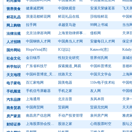
中国国际时尚网
中国服装第一街
中国服装批发网
精品
时尚服饰
健康减肥网
中国铁观音
安溪天荣缘茗茶
飞天
营养美食
浪漫花都鲜花网
鲜花礼品在线
莎啦啦鲜花
中国
鲜花礼品
拉手网
卓越亚马逊
99网上书城
当当
网上购物
北京法律咨询网
上海资劲律师事务所法律论坛
侵权网
天津
法律法规
中国钢铁人才网
中国典当人才网
安徽每日人才网
保定
人才招聘
HispaVista[西]
ICQ[以]
Kataweb[意]
Kdail
国外网站
金日钱币
性别文化研究
世界何氏网
泉城
社会文化
广东省科技厅
探索频道_网易
中国科普博览
首都
科学知识
中国科普博览_天文馆
丝路天文
中国天文学会
上海
天文地理
百汇家电网
国美电器
110v电子技术站
中国
电子家电
手机信号屏蔽器
手机之家
友人网
中国
手机频道
上海通用
北京吉普
东风本田
天津
汽车品牌
中国商贸网
贸易网
贸易无忧网
天天
商务贸易
南昌房产信息网
不动产投资管理
泉州房产网
雅虎
房产家居
上海股票协会投资有限责任公司
股游之家
心雨股票时空
股坛
财经证券