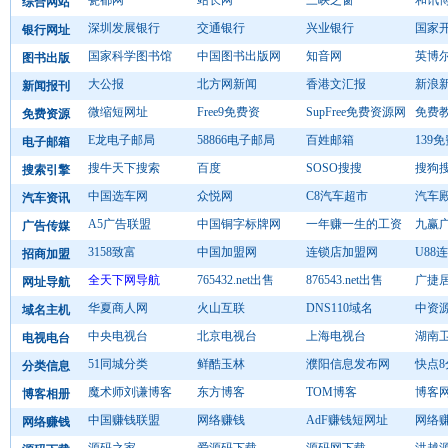
瓷都网
站长网
三峡之窗
和讯
综合网站
深圳发展银行
交通银行
兴业银行
国家
银行网址
国家科学图书馆
中国图书出版网
知音网
英博
图书出版
大公报
北方网新闻
香港文汇报
新浪
新闻报刊
微缩短网址
Free9免费资
SupFree免费资源网
免费
免费资源
E龙电子邮局
58866电子邮局
百姓邮箱
139
电子邮箱
搜牛天下搜索
百度
SOSO搜搜
搜狗
搜索引擎
中国选车网
众悦网
C8汽车超市
汽车
汽车资讯
A5广告联盟
中国铜字标牌网
一年赚一生的工资
九赢
广告传媒
3158致富
中国加盟网
连锁店加盟网
U88
招商加盟
全天下网导航
765432.net出售
876543.net出售
广捷
网址导航
华夏商人网
火山互联
DNS110域名
中资
域名主机
中央电视台
北京电视台
上海电视台
湖南
电视电台
51同城分类
鲜酷玉林
濮阳信息发布网
快点
分类信息
魔术师刘谦博客
东方博客
TOM博客
博客
博客相册
中国赚钱联盟
网络赚钱
AdF赚钱短网址
网络
网络赚钱