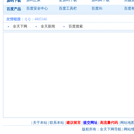
源码之家
爱源码下载
源码网下载
洪越
源码下载
百度安全中心
百度工具栏
百度Hi
百度
百度产品
友情链接：
ＱＱ：4805346
全天下网址导航
全天新闻
百度搜索
|
关于本站
|
联系本站
|
建议留言
|
提交网址
|
高流量代码
|
网站地
版权所有：
全天下网导航
| 网站