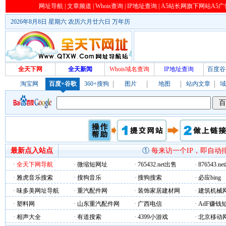
网址导航
|
文章频道
|
Whois查询
|
IP地址查询
|
A5站长网旗下网站A5
2026年8月8日 星期六 农历六月廿六日
万年历
全天下网
全天新闻
Whois域名查询
IP地址查询
百度谷
淘宝网
百度+谷歌
360+搜狗
图片
地图
站内文章
域
最新点入站点
①
每来访一个IP，即自动
·
全天下网导航
·
微缩短网址
·
765432.net出售
·
876543.n
·
雅虎音乐搜索
·
搜狗音乐
·
搜狗搜索
·
必应bing
·
味多美网址导航
·
重汽配件网
·
装饰家居建材网
·
建筑机械
·
塑料网
·
山东重汽配件网
·
广西电信
·
AdF赚钱
·
相声大全
·
有道搜索
·
4399小游戏
·
北京移动