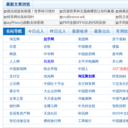
最新文章浏览
名站导航
今日点入
昨日点入
最新收录
最新点出
常用软
·
淘宝网
·
拉手网
·
美团网
·
苏宁易购
·
百度
·
谷歌
·
中国雅虎
·
搜狐
·
网易
·
中华网
·
中国政府网
·
新华网
·
人人网
·
凤凰网
·
太平洋电脑网
·
开心网
·
中国新闻网
·
联合早报
·
中国人
·
A5广告联
·
支付宝
·
泡泡网
·
淘宝聚划算
·
阿里妈妈
·
土豆网
·
中国红十字会
·
东方财富网
·
51交友社
·
赛尔号
·
大众点评网
·
中国图书网
·
中国同学
·
证券之星
·
天天基金网
·
39健康网
·
中国气象
·
猫扑网
·
去哪儿网
·
中关村在线
·
智联招聘
·
安居客房产网
·
天涯社区
·
和讯网
·
MSN中文
·
世纪佳缘交友
·
携程旅行网
·
工商银行
·
中国建设