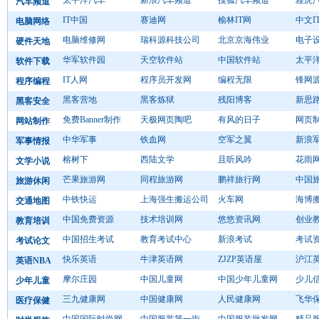
太平洋汽车
新浪汽车频道
搜狐汽车频道
雅虎
汽车频道
IT中国
赛迪网
榆林IT网
中文I
电脑网络
电脑维修网
瑞科源科技公司
北京京海伟业
电子
硬件天地
华军软件园
天空软件站
中国软件站
太平
软件下载
IT人网
程序员开发网
编程无限
锋网
程序编程
黑客营地
黑客炼狱
残阳博客
新思路
黑客安全
免费Banner制作
天极网页陶吧
有风的日子
网页
网站制作
中华军事
铁血网
空军之翼
新浪
军事情报
榕树下
西陆文学
且听风吟
花雨
文学小说
芒果旅游网
同程旅游网
鹏祥旅行网
中国
旅游休闲
中铁快运
上海强生搬运公司
火车网
海博
交通地图
中国免费资源
技术培训网
悠悠资讯网
创业
教育培训
中国招生考试
教育考试中心
新浪考试
考试
考试论文
快乐英语
牛津英语网
ZJZP英语屋
沪江
英语NBA
摩尔庄园
中国儿童网
中国少年儿童网
少儿
少年儿童
三九健康网
中国健康网
人民健康网
飞华
医疗保健