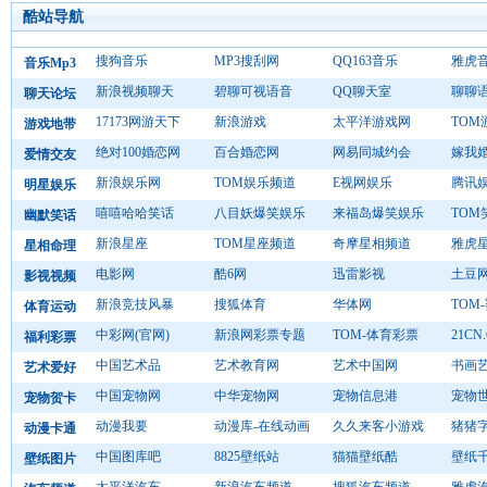
酷站导航
搜狗音乐
MP3搜刮网
QQ163音乐
雅虎
音乐Mp3
新浪视频聊天
碧聊可视语音
QQ聊天室
聊聊
聊天论坛
17173网游天下
新浪游戏
太平洋游戏网
TOM
游戏地带
绝对100婚恋网
百合婚恋网
网易同城约会
嫁我
爱情交友
新浪娱乐网
TOM娱乐频道
E视网娱乐
腾讯
明星娱乐
嘻嘻哈哈笑话
八目妖爆笑娱乐
来福岛爆笑娱乐
TOM
幽默笑话
新浪星座
TOM星座频道
奇摩星相频道
雅虎
星相命理
电影网
酷6网
迅雷影视
土豆
影视视频
新浪竞技风暴
搜狐体育
华体网
TOM
体育运动
中彩网(官网)
新浪网彩票专题
TOM-体育彩票
21CN
福利彩票
中国艺术品
艺术教育网
艺术中国网
书画
艺术爱好
中国宠物网
中华宠物网
宠物信息港
宠物
宠物贺卡
动漫我要
动漫库-在线动画
久久来客小游戏
猪猪
动漫卡通
中国图库吧
8825壁纸站
猫猫壁纸酷
壁纸
壁纸图片